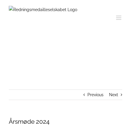
Skip
to
content
Årsmøde 2024
Previous
Next
Årsmøde 2024