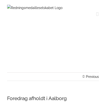
Skip
to
content
Foredrag afholdt i Aalborg
Previous
Foredrag afholdt i Aalborg