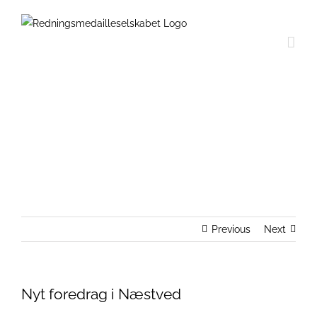
Skip
to
content
Nyt foredrag i Næstved
Previous
Next
Nyt foredrag i Næstved