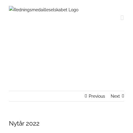
Skip
to
content
Nytår 2022
Previous
Next
Nytår 2022